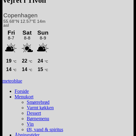
Vejret i Tivoli
meteoblue
Forside
Menukort
Smørrebrød
Varmt køkken
Dessert
Børnemenu
Vin
Øl, vand & spiritus
Åbningstider