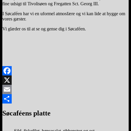
fine udsigt til Tivolisøen og Fregatten Sct. Georg III.
I Søcaféen har vi en uformel atmosfære og vi kan lide at hygge om
vores gæster.
Vi glæder os til at se og gense dig i Søcaféen.
Facebook
X
Email
Share
Søcaféens platte
Sild, fiskefilet, hønsesalat, ribbensteg og ost.