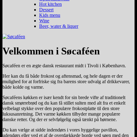
Hot kitchen
Dessert
Kids menu
Wine
Beer, water & liquer
Velkommen i Søcaféen
Søcaféen er en ægte dansk restaurant midt i Tivoli i København.
Her kan du få både frokost og aftensmad, og hele dagen er der
mulighed for at forfriske sig fra barens store udvalg af drikkevarer,
både kolde og varme.
Søcaféens køkken er især kendt for sin brede vifte af traditionelt
dansk smørrebrød og du kan få stillet sulten med alt fra et enkelt
velbelagt stykke over den populære frokostplatte til den store
luksusanretning. Det varme køkken tilbyder mange populære
danske retter. Og der er selvfølgelig også tænkt på børnene.
Du kan vælge at sidde indendørs i vores hyggelige pavillon,
udendørs eller ved et af de overdækkede borde ved søen med den