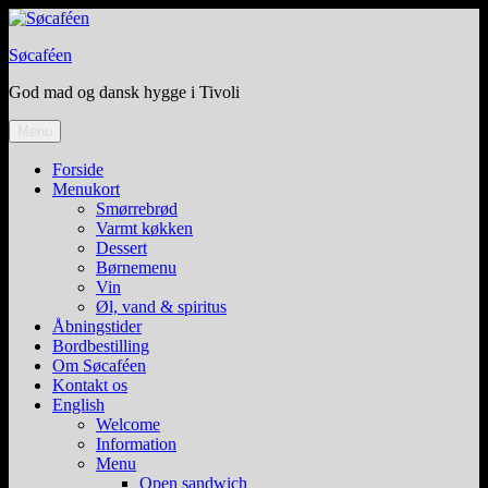
Skip
to
Søcaféen
content
God mad og dansk hygge i Tivoli
Menu
Forside
Menukort
Smørrebrød
Varmt køkken
Dessert
Børnemenu
Vin
Øl, vand & spiritus
Åbningstider
Bordbestilling
Om Søcaféen
Kontakt os
English
Welcome
Information
Menu
Open sandwich